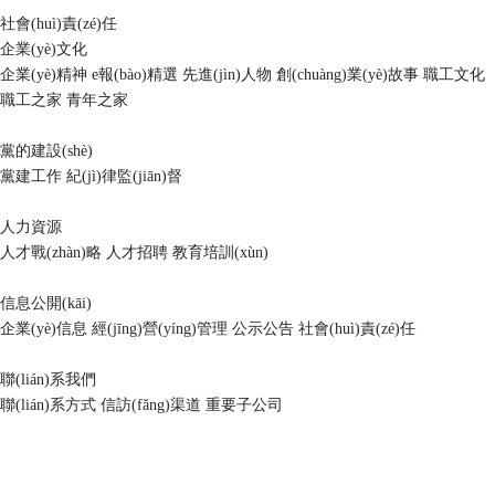
社會(huì)責(zé)任
企業(yè)文化
企業(yè)精神
e報(bào)精選
先進(jìn)人物
創(chuàng)業(yè)故事
職工文化
職工之家
青年之家
黨的建設(shè)
黨建工作
紀(jì)律監(jiān)督
人力資源
人才戰(zhàn)略
人才招聘
教育培訓(xùn)
信息公開(kāi)
企業(yè)信息
經(jīng)營(yíng)管理
公示公告
社會(huì)責(zé)任
聯(lián)系我們
聯(lián)系方式
信訪(fǎng)渠道
重要子公司