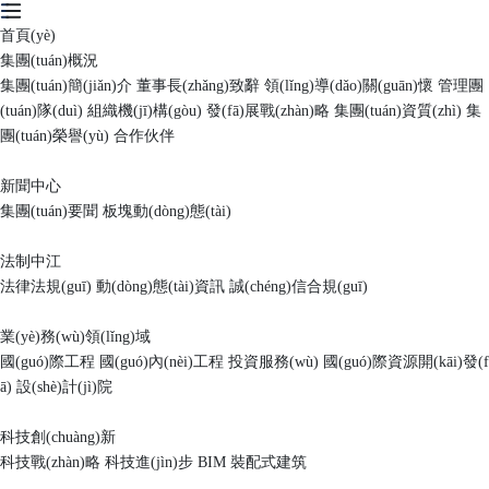
首頁(yè)
集團(tuán)概況
集團(tuán)簡(jiǎn)介
董事長(zhǎng)致辭
領(lǐng)導(dǎo)關(guān)懷
管理團
(tuán)隊(duì)
組織機(jī)構(gòu)
發(fā)展戰(zhàn)略
集團(tuán)資質(zhì)
集
團(tuán)榮譽(yù)
合作伙伴
新聞中心
集團(tuán)要聞
板塊動(dòng)態(tài)
法制中江
法律法規(guī)
動(dòng)態(tài)資訊
誠(chéng)信合規(guī)
業(yè)務(wù)領(lǐng)域
國(guó)際工程
國(guó)內(nèi)工程
投資服務(wù)
國(guó)際資源開(kāi)發(f
ā)
設(shè)計(jì)院
科技創(chuàng)新
科技戰(zhàn)略
科技進(jìn)步
BIM
裝配式建筑