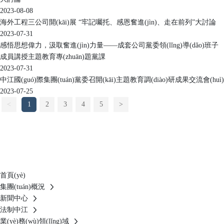
2023-08-08
海外工程三公司開(kāi)展 “牢記囑托、感恩奮進(jìn)、走在前列”大討論
2023-07-31
感悟思想偉力，汲取奮進(jìn)力量——成套公司黨委領(lǐng)導(dǎo)班子
成員講授主題教育專(zhuān)題黨課
2023-07-31
中江國(guó)際集團(tuán)黨委召開(kāi)主題教育調(diào)研成果交流會(huì)
2023-07-25
<
1
2
3
4
5
>
紀(jì)檢/合規(guī)舉報(bào)電話(huà)：
025-83304524
合規(guī)咨詢(xún)電話(huà)：
025-83277619
紀(jì)檢/合規(guī)舉報(bào)郵箱：
zjgjjiwei@cjigroup.com.cn
首頁(yè)
集團(tuán)概況
新聞中心
法制中江
業(yè)務(wù)領(lǐng)域