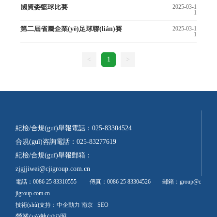
國資委籃球比賽
2025-03-1
1
第二屆省屬企業(yè)足球聯(lián)賽
2025-03-1
1
<
1
>
紀檢/合規(guī)舉報電話：
025-83304524
合規(guī)咨詢電話：
025-83277619
紀檢/合規(guī)舉報郵箱：
zjgjjiwei@cjigroup.com.cn
電話：
0086 25 83310555
傳真：0086 25 83304526 郵箱：
group@c
jigroup.com.cn
技術(shù)支持：
中企動力
南京
SEO
營業(yè)執(zhí)照