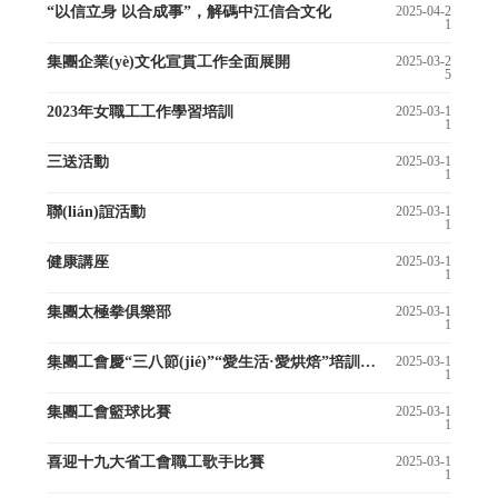
“以信立身 以合成事”，解碼中江信合文化
2025-04-2
1
集團企業(yè)文化宣貫工作全面展開
2025-03-2
5
2023年女職工工作學習培訓
2025-03-1
1
三送活動
2025-03-1
1
聯(lián)誼活動
2025-03-1
1
健康講座
2025-03-1
1
集團太極拳俱樂部
2025-03-1
1
集團工會慶“三八節(jié)”“愛生活·愛烘焙”培訓活
2025-03-1
1
動
集團工會籃球比賽
2025-03-1
1
喜迎十九大省工會職工歌手比賽
2025-03-1
1